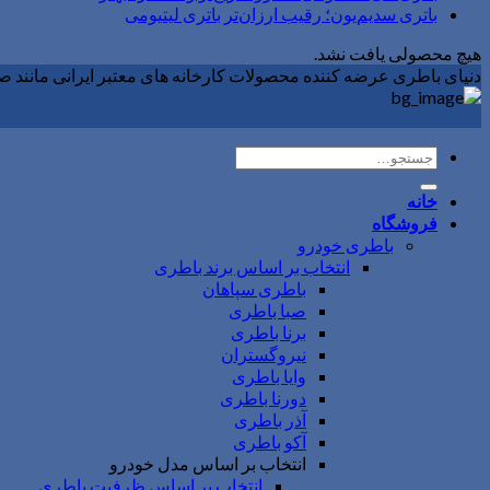
باتری سدیم‌یون؛ رقیب ارزان‌تر باتری لیتیومی
هیچ محصولی یافت نشد.
دنیای باطری عرضه کننده محصولات کارخانه های معتبر ایرانی مانند صبابات
جستجو
برای:
خانه
فروشگاه
باطری خودرو
انتخاب بر اساس برند باطری
باطری سپاهان
صبا باطری
برنا باطری
نیروگستران
وایا باطری
دورنا باطری
آذر باطری
آکو باطری
انتخاب بر اساس مدل خودرو
انتخاب بر اساس ظرفیت باطری