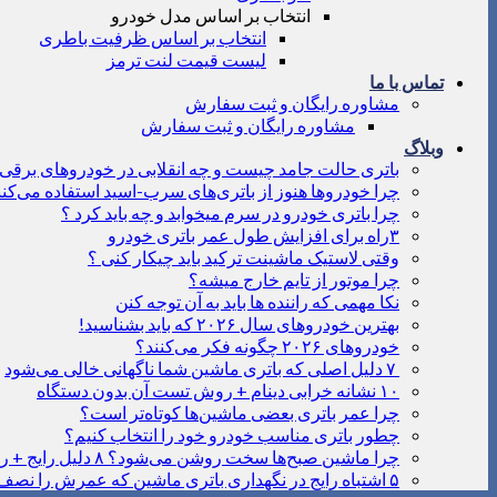
انتخاب بر اساس مدل خودرو
انتخاب بر اساس ظرفیت باطری
لیست قیمت لنت ترمز
تماس با ما
مشاوره رایگان و ثبت سفارش
مشاوره رایگان و ثبت سفارش
وبلاگ
باتری حالت جامد چیست و چه انقلابی در خودروهای برقی ا
چرا خودروها هنوز از باتری‌های سرب-اسید استفاده می‌کنن
چرا باتری خودرو در سرم میخوابد و چه باید کرد ؟
۳راه برای افزایش طول عمر باتری خودرو
وقتی لاستیک ماشینت ترکید باید چیکار کنی ؟
چرا موتور از تایم خارج میشه؟
نکا مهمی که راننده ها باید به آن توجه کنن
بهترین خودروهای سال ۲۰۲۶ که باید بشناسید!
خودروهای ۲۰۲۶ چگونه فکر می‌کنند؟
۷ دلیل اصلی که باتری ماشین شما ناگهانی خالی می‌شود
۱۰ نشانه خرابی دینام + روش تست آن بدون دستگاه
چرا عمر باتری بعضی ماشین‌ها کوتاه‌تر است؟
چطور باتری مناسب خودرو خود را انتخاب کنیم؟
چرا ماشین صبح‌ها سخت روشن می‌شود؟ ۸ دلیل رایج + راه‌حل‌های فوری
۵ اشتباه رایج در نگهداری باتری ماشین که عمرش را نصف می‌کنند