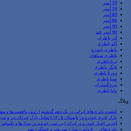
70 آمپر
74 آمپر
80 آمپر
88 آمپر
90 آمپر
90 آمپر بلند
آذر باطری
آکو باطری
باطری خودرو
باطری سپاهان
برنا باطری
تایگر باطری
دورنا باطری
صبا باطری
نیروگستران
وایا باطری
وبلاگ
کیفیت باتری‌های ایرانی در یک دهه گذشته | روند، واقعیت‌ها و مقا
بازار باتری خودرو در تابستان ۱۴۰۵ | تحلیل بازار خرداد، تیر و مرداد
آخرین اخبار خودرو در ایران | بررسی جدیدترین مدل‌ها و تکنول
باتری‌های ۸۰۰ ولتی؛ شارژ سریع‌تر و عملکرد بهتر