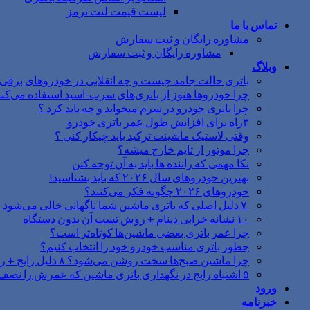
لیست قیمت لنت ترمز
تماس با ما
مشاوره رایگان و ثبت سفارش
مشاوره رایگان و ثبت سفارش
وبلاگ
باتری حالت جامد چیست و چه انقلابی در خودروهای برقی ا
چرا خودروها هنوز از باتری‌های سرب-اسید استفاده می‌کنن
چرا باتری خودرو در سرم میخوابد و چه باید کرد ؟
۳راه برای افزایش طول عمر باتری خودرو
وقتی لاستیک ماشینت ترکید باید چیکار کنی ؟
چرا موتور از تایم خارج میشه؟
نکا مهمی که راننده ها باید به آن توجه کنن
بهترین خودروهای سال ۲۰۲۶ که باید بشناسید!
خودروهای ۲۰۲۶ چگونه فکر می‌کنند؟
۷ دلیل اصلی که باتری ماشین شما ناگهانی خالی می‌شود
۱۰ نشانه خرابی دینام + روش تست آن بدون دستگاه
چرا عمر باتری بعضی ماشین‌ها کوتاه‌تر است؟
چطور باتری مناسب خودرو خود را انتخاب کنیم؟
چرا ماشین صبح‌ها سخت روشن می‌شود؟ ۸ دلیل رایج + راه‌حل‌های فوری
۵ اشتباه رایج در نگهداری باتری ماشین که عمرش را نصف می‌کنند
ورود
خبرنامه