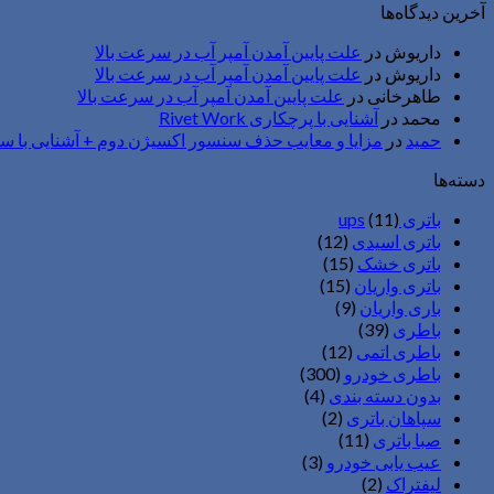
آخرین دیدگاه‌ها
داریوش
در
علت پایین آمدن آمپر آب در سرعت بالا
داریوش
در
علت پایین آمدن آمپر آب در سرعت بالا
طاهرخانی
در
علت پایین آمدن آمپر آب در سرعت بالا
محمد
در
آشنایی با پرچکاری Rivet Work
حمید
در
مزایا و معایب حذف سنسور اکسیژن دوم + آشنایی با 
دسته‌ها
باتری ups
(11)
باتری اسیدی
(12)
باتری خشک
(15)
باتری واریان
(15)
باری واریان
(9)
باطری
(39)
باطری اتمی
(12)
باطری خودرو
(300)
بدون دسته بندی
(4)
سپاهان باتری
(2)
صبا باتری
(11)
عیب یابی خودرو
(3)
لیفتراک
(2)