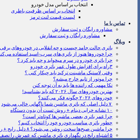
انتخاب بر اساس مدل خودرو
انتخاب بر اساس ظرفیت باطری
لیست قیمت لنت ترمز
تماس با ما
مشاوره رایگان و ثبت سفارش
مشاوره رایگان و ثبت سفارش
وبلاگ
باتری حالت جامد چیست و چه انقلابی در خودروهای برقی ا
چرا خودروها هنوز از باتری‌های سرب-اسید استفاده می‌کنن
چرا باتری خودرو در سرم میخوابد و چه باید کرد ؟
۳راه برای افزایش طول عمر باتری خودرو
وقتی لاستیک ماشینت ترکید باید چیکار کنی ؟
چرا موتور از تایم خارج میشه؟
نکا مهمی که راننده ها باید به آن توجه کنن
بهترین خودروهای سال ۲۰۲۶ که باید بشناسید!
خودروهای ۲۰۲۶ چگونه فکر می‌کنند؟
۷ دلیل اصلی که باتری ماشین شما ناگهانی خالی می‌شود
۱۰ نشانه خرابی دینام + روش تست آن بدون دستگاه
چرا عمر باتری بعضی ماشین‌ها کوتاه‌تر است؟
چطور باتری مناسب خودرو خود را انتخاب کنیم؟
چرا ماشین صبح‌ها سخت روشن می‌شود؟ ۸ دلیل رایج + راه‌حل‌های فوری
۵ اشتباه رایج در نگهداری باتری ماشین که عمرش را نصف می‌کنند