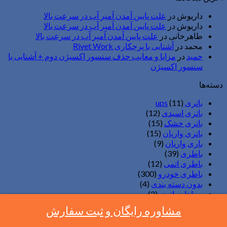
داریوش
در
علت پایین آمدن آمپر آب در سرعت بالا
داریوش
در
علت پایین آمدن آمپر آب در سرعت بالا
طاهرخانی
در
علت پایین آمدن آمپر آب در سرعت بالا
محمد
در
آشنایی با پرچکاری Rivet Work
حمید
در
مزایا و معایب حذف سنسور اکسیژن دوم + آشنایی با
سنسور اکسیژن
دسته‌ها
باتری ups
(11)
باتری اسیدی
(12)
باتری خشک
(15)
باتری واریان
(15)
باری واریان
(9)
باطری
(39)
باطری اتمی
(12)
باطری خودرو
(300)
بدون دسته بندی
(4)
سپاهان باتری
(2)
صبا باتری
(11)
مشاوره رایگان و ثبت سفارش
عیب یابی خودرو
(3)
لیفتراک
(2)