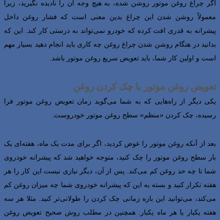
اگر چراغ روغن موتور روشن شده، به هیچ وجه آن را نادیده نگیرید، زیرا
معمولاً روشن شدن این چراغ بدین معنی است که فشار روغن داخل
پیشرانه به قدری افت کرده که خودرو نمی‌تواند به درستی کار کند. این که
بدانید در هنگام روشن شدن چراغ روغن چه کاری باید انجام دهید بسیار مهم
است و اولین کار شما، باید تعویض سریع روغن موتور باشد.
تعویض روغن موتور با چک کردن روغن
یکی دیگر از راه‌هایی که به شما می‌گوید زمان تعویض روغن موتور فرا
رسیده، چک کردن «منظم» سطح روغن موتور خودروست.
بعد از آنکه روغن موتور را عوض کردید، اگر برای مدت یک ماه، هفته‌­ای یک
بار سطح روغن موتور را چک کنید، متوجه خواهید شد که پیشرانه خودروی
شما تا چه حد روغن کم می‌­کند. پس از آن، دیگر نیازی نیست این کار را هر
هفته تکرار کنید و بسته به این که پیشرانه خودروی شما چه میزان روغن کم
می‌کند، می­‌توانید این بازه زمانی چک کردن را طولانی‌تر کنید. مثلا هر سه
هفته یکبار یا هر ماه یکبار. همچنین در مطلب روش صحیح تعویض روغن