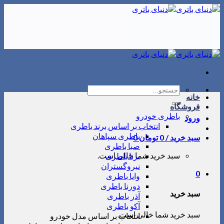
Skip
to
content
جستجو
خانه
برای:
فروشگاه
باطری خودرو
ورود
انتخاب بر اساس برند باطری
باطری سپاهان
سبد خرید /
0
تومان
0
صبا باطری
سبد خرید شما خالی است.
برنا باطری
نیروگستران
0
وایا باطری
دورنا باطری
سبد خرید
آذر باطری
آکو باطری
سبد خرید شما خالی است.
انتخاب بر اساس مدل خودرو