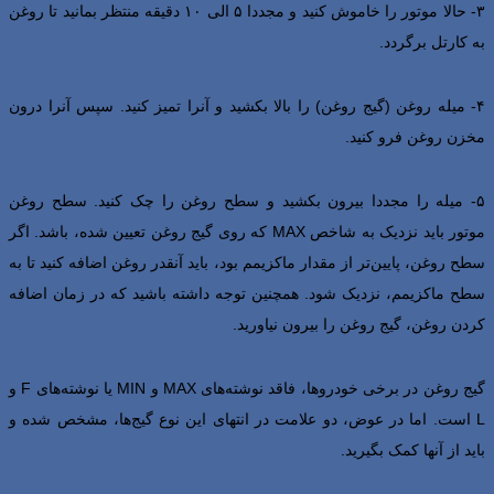
۳- حالا موتور را خاموش کنید و مجددا ۵ الی ۱۰ دقیقه منتظر بمانید تا روغن
به کارتل برگردد.
۴- میله روغن (گیج روغن) را بالا بکشید و آنرا تمیز کنید. سپس آنرا درون
مخزن روغن فرو کنید.
۵- میله را مجددا بیرون بکشید و سطح روغن را چک کنید. سطح روغن
موتور باید نزدیک به شاخص MAX که روی گیج روغن تعیین شده، باشد. اگر
سطح روغن، پایین‌تر از مقدار ماکزیمم بود، باید آنقدر روغن اضافه کنید تا به
سطح ماکزیمم، نزدیک شود. همچنین توجه داشته باشید که در زمان اضافه
کردن روغن، گیج روغن را بیرون نیاورید.
گیج روغن در برخی خودروها، فاقد نوشته‌های MAX و MIN یا نوشته‌های F و
L است. اما در عوض، دو علامت در انتهای این نوع گیج‌ها، مشخص شده و
باید از آنها کمک بگیرید.