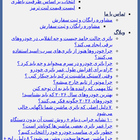
انتخاب بر اساس ظرفیت باطری
لیست قیمت لنت ترمز
تماس با ما
مشاوره رایگان و ثبت سفارش
مشاوره رایگان و ثبت سفارش
وبلاگ
باتری حالت جامد چیست و چه انقلابی در خودروهای
برقی ایجاد می‌کند؟
چرا خودروها هنوز از باتری‌های سرب-اسید استفاده
می‌کنند؟
چرا باتری خودرو در سرم میخوابد و چه باید کرد ؟
۳راه برای افزایش طول عمر باتری خودرو
وقتی لاستیک ماشینت ترکید باید چیکار کنی ؟
چرا موتور از تایم خارج میشه؟
نکا مهمی که راننده ها باید به آن توجه کنن
بهترین خودروهای سال ۲۰۲۶ که باید بشناسید!
خودروهای ۲۰۲۶ چگونه فکر می‌کنند؟
۷ دلیل اصلی که باتری ماشین شما ناگهانی خالی
می‌شود
۱۰ نشانه خرابی دینام + روش تست آن بدون دستگاه
چرا عمر باتری بعضی ماشین‌ها کوتاه‌تر است؟
چطور باتری مناسب خودرو خود را انتخاب کنیم؟
چرا ماشین صبح‌ها سخت روشن می‌شود؟ ۸ دلیل رایج +