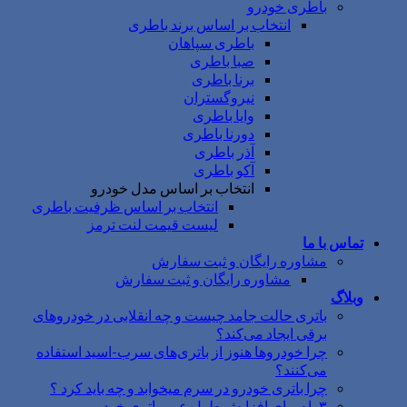
باطری خودرو
انتخاب بر اساس برند باطری
باطری سپاهان
صبا باطری
برنا باطری
نیروگستران
وایا باطری
دورنا باطری
آذر باطری
آکو باطری
انتخاب بر اساس مدل خودرو
انتخاب بر اساس ظرفیت باطری
لیست قیمت لنت ترمز
تماس با ما
مشاوره رایگان و ثبت سفارش
مشاوره رایگان و ثبت سفارش
وبلاگ
باتری حالت جامد چیست و چه انقلابی در خودروهای
برقی ایجاد می‌کند؟
چرا خودروها هنوز از باتری‌های سرب-اسید استفاده
می‌کنند؟
چرا باتری خودرو در سرم میخوابد و چه باید کرد ؟
۳راه برای افزایش طول عمر باتری خودرو