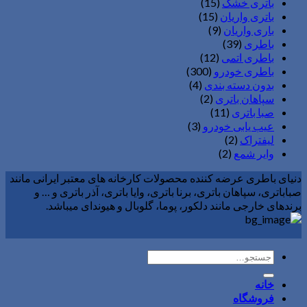
باتری خشک
(15)
باتری واریان
(15)
باری واریان
(9)
باطری
(39)
باطری اتمی
(12)
باطری خودرو
(300)
بدون دسته بندی
(4)
سپاهان باتری
(2)
صبا باتری
(11)
عیب یابی خودرو
(3)
لیفتراک
(2)
وایر شمع
(2)
دنیای باطری عرضه کننده محصولات کارخانه های معتبر ایرانی مانند
صباباتری، سپاهان باتری، برنا باتری، وایا باتری، آذر باتری و … و
برندهای خارجی مانند دلکور، پوما، گلوبال و هیوندای میباشد.
جستجو
برای:
خانه
فروشگاه