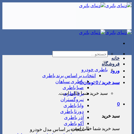
Skip
to
content
جستجو
خانه
برای:
فروشگاه
باطری خودرو
ورود
انتخاب بر اساس برند باطری
باطری سپاهان
سبد خرید /
0
تومان
0
صبا باطری
سبد خرید شما خالی است.
برنا باطری
نیروگستران
0
وایا باطری
دورنا باطری
سبد خرید
آذر باطری
آکو باطری
سبد خرید شما خالی است.
انتخاب بر اساس مدل خودرو