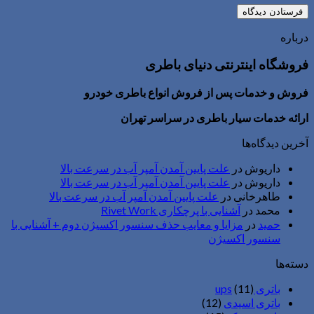
درباره
فروشگاه اینترنتی دنیای باطری
فروش و خدمات پس از فروش انواع باطری خودرو
ارائه خدمات سیار باطری در سراسر تهران
آخرین دیدگاه‌ها
داریوش
در
علت پایین آمدن آمپر آب در سرعت بالا
داریوش
در
علت پایین آمدن آمپر آب در سرعت بالا
طاهرخانی
در
علت پایین آمدن آمپر آب در سرعت بالا
محمد
در
آشنایی با پرچکاری Rivet Work
حمید
در
مزایا و معایب حذف سنسور اکسیژن دوم + آشنایی با
سنسور اکسیژن
دسته‌ها
باتری ups
(11)
باتری اسیدی
(12)