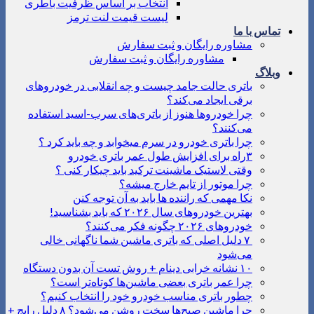
انتخاب بر اساس ظرفیت باطری
لیست قیمت لنت ترمز
تماس با ما
مشاوره رایگان و ثبت سفارش
مشاوره رایگان و ثبت سفارش
وبلاگ
باتری حالت جامد چیست و چه انقلابی در خودروهای
برقی ایجاد می‌کند؟
چرا خودروها هنوز از باتری‌های سرب-اسید استفاده
می‌کنند؟
چرا باتری خودرو در سرم میخوابد و چه باید کرد ؟
۳راه برای افزایش طول عمر باتری خودرو
وقتی لاستیک ماشینت ترکید باید چیکار کنی ؟
چرا موتور از تایم خارج میشه؟
نکا مهمی که راننده ها باید به آن توجه کنن
بهترین خودروهای سال ۲۰۲۶ که باید بشناسید!
خودروهای ۲۰۲۶ چگونه فکر می‌کنند؟
۷ دلیل اصلی که باتری ماشین شما ناگهانی خالی
می‌شود
۱۰ نشانه خرابی دینام + روش تست آن بدون دستگاه
چرا عمر باتری بعضی ماشین‌ها کوتاه‌تر است؟
چطور باتری مناسب خودرو خود را انتخاب کنیم؟
چرا ماشین صبح‌ها سخت روشن می‌شود؟ ۸ دلیل رایج +