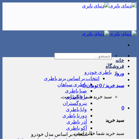
Skip
to
content
جستجو
خانه
برای:
فروشگاه
باطری خودرو
ورود
انتخاب بر اساس برند باطری
باطری سپاهان
سبد خرید /
0
تومان
0
صبا باطری
سبد خرید شما خالی است.
برنا باطری
نیروگستران
0
وایا باطری
دورنا باطری
سبد خرید
آذر باطری
آکو باطری
سبد خرید شما خالی است.
انتخاب بر اساس مدل خودرو