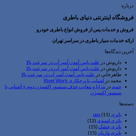
درباره
فروشگاه اینترنتی دنیای باطری
فروش و خدمات پس از فروش انواع باطری خودرو
ارائه خدمات سیار باطری در سراسر تهران
آخرین دیدگاه‌ها
داریوش
در
علت پایین آمدن آمپر آب در سرعت بالا
داریوش
در
علت پایین آمدن آمپر آب در سرعت بالا
طاهرخانی
در
علت پایین آمدن آمپر آب در سرعت بالا
محمد
در
آشنایی با پرچکاری Rivet Work
حمید
در
مزایا و معایب حذف سنسور اکسیژن دوم + آشنایی با
سنسور اکسیژن
دسته‌ها
باتری ups
(11)
باتری اسیدی
(12)
باتری خشک
(15)
باتری واریان
(15)