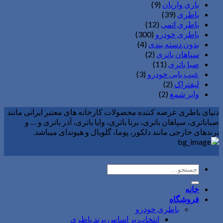
باری واریان
(9)
باطری
(39)
باطری اتمی
(12)
باطری خودرو
(300)
بدون دسته بندی
(4)
سپاهان باتری
(2)
صبا باتری
(11)
عیب یابی خودرو
(3)
لیفتراک
(2)
وایر شمع
(2)
دنیای باطری عرضه کننده محصولات کارخانه های معتبر ایرانی مانند
صباباتری، سپاهان باتری، برنا باتری، وایا باتری، آذر باتری و … و
برندهای خارجی مانند دلکور، پوما، گلوبال و هیوندای میباشد.
جستجو
برای:
خانه
فروشگاه
باطری خودرو
انتخاب بر اساس برند باطری