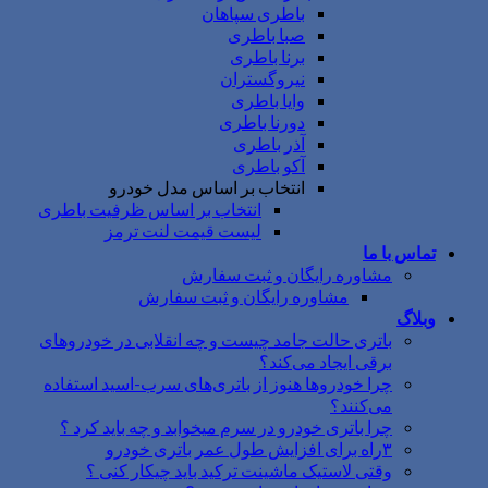
باطری سپاهان
صبا باطری
برنا باطری
نیروگستران
وایا باطری
دورنا باطری
آذر باطری
آکو باطری
انتخاب بر اساس مدل خودرو
انتخاب بر اساس ظرفیت باطری
لیست قیمت لنت ترمز
تماس با ما
مشاوره رایگان و ثبت سفارش
مشاوره رایگان و ثبت سفارش
وبلاگ
باتری حالت جامد چیست و چه انقلابی در خودروهای
برقی ایجاد می‌کند؟
چرا خودروها هنوز از باتری‌های سرب-اسید استفاده
می‌کنند؟
چرا باتری خودرو در سرم میخوابد و چه باید کرد ؟
۳راه برای افزایش طول عمر باتری خودرو
وقتی لاستیک ماشینت ترکید باید چیکار کنی ؟