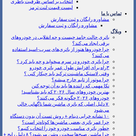
انتخاب بر اساس ظرفیت باطری
لیست قیمت لنت ترمز
تماس با ما
مشاوره رایگان و ثبت سفارش
مشاوره رایگان و ثبت سفارش
وبلاگ
باتری حالت جامد چیست و چه انقلابی در خودروهای
برقی ایجاد می‌کند؟
چرا خودروها هنوز از باتری‌های سرب-اسید استفاده
می‌کنند؟
چرا باتری خودرو در سرم میخوابد و چه باید کرد ؟
۳راه برای افزایش طول عمر باتری خودرو
وقتی لاستیک ماشینت ترکید باید چیکار کنی ؟
چرا موتور از تایم خارج میشه؟
نکا مهمی که راننده ها باید به آن توجه کنن
بهترین خودروهای سال ۲۰۲۶ که باید بشناسید!
خودروهای ۲۰۲۶ چگونه فکر می‌کنند؟
۷ دلیل اصلی که باتری ماشین شما ناگهانی خالی
می‌شود
۱۰ نشانه خرابی دینام + روش تست آن بدون دستگاه
چرا عمر باتری بعضی ماشین‌ها کوتاه‌تر است؟
چطور باتری مناسب خودرو خود را انتخاب کنیم؟
چرا ماشین صبح‌ها سخت روشن می‌شود؟ ۸ دلیل رایج +