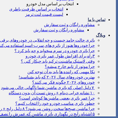
انتخاب بر اساس مدل خودرو
انتخاب بر اساس ظرفیت باطری
لیست قیمت لنت ترمز
تماس با ما
مشاوره رایگان و ثبت سفارش
مشاوره رایگان و ثبت سفارش
وبلاگ
باتری حالت جامد چیست و چه انقلابی در خودروهای برقی ا
چرا خودروها هنوز از باتری‌های سرب-اسید استفاده می‌کنن
چرا باتری خودرو در سرم میخوابد و چه باید کرد ؟
۳راه برای افزایش طول عمر باتری خودرو
وقتی لاستیک ماشینت ترکید باید چیکار کنی ؟
چرا موتور از تایم خارج میشه؟
نکا مهمی که راننده ها باید به آن توجه کنن
بهترین خودروهای سال ۲۰۲۶ که باید بشناسید!
خودروهای ۲۰۲۶ چگونه فکر می‌کنند؟
۷ دلیل اصلی که باتری ماشین شما ناگهانی خالی می‌شود
۱۰ نشانه خرابی دینام + روش تست آن بدون دستگاه
چرا عمر باتری بعضی ماشین‌ها کوتاه‌تر است؟
چطور باتری مناسب خودرو خود را انتخاب کنیم؟
چرا ماشین صبح‌ها سخت روشن می‌شود؟ ۸ دلیل رایج + راه‌حل‌های فوری
۵ اشتباه رایج در نگهداری باتری ماشین که عمرش را نصف می‌کنند