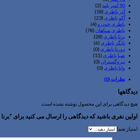
90 آمپر بلند
(2)
آذر باطری
(18)
آکو باطری
(23)
باطری خودرو
(4)
باطری سپاهان
(78)
برنا باطری
(28)
تایگر باطری
(6)
دورنا باطری
(0)
صبا باطری
(11)
نیروگستران
(0)
وایا باطری
(0)
نظرات (0)
دیدگاهها
هیچ دیدگاهی برای این محصول نوشته نشده است.
اولین نفری باشید که دیدگاهی را ارسال می کنید برای “برنا باطری ۰
امتیاز شما