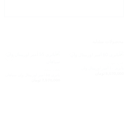
محصولات مشابه
باطری خودرو
باتری ۶۰ آمپر اوربیتال وان
باطری سپاهان
8,070,000
تومان
باتری ۵۵ آمپر اوربیتال وان سپاهان
افزودن
افزودن
به
به
7,570,000
تومان
علاقه
علاقه
مندی
مندی
ها
ها