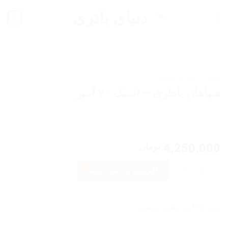
Ski
0
t
conten
خانه
/
باطری سپاهان
سپاهان باطری – اتمیک ۷۰ آمپر
افزودن
به
علاقه
مندی
ها
4,250,000
تومان
سپاهان باطری - اتمیک 70 آمپر عدد
افزودن به سبد خرید
دسته:
70 آمپر
,
باطری سپاهان