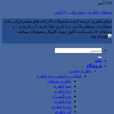
150 آمپر
سپاهان باطری – سوزوکی ۱۲۰ آمپر
دنیای باطری عرضه کننده محصولات کارخانه های معتبر ایرانی مانند
صباباتری، سپاهان باتری، برنا باتری، وایا باتری، آذر باتری و … و
برندهای خارجی مانند دلکور، پوما، گلوبال و هیوندای میباشد.
جستجو
برای:
خانه
فروشگاه
باطری خودرو
انتخاب بر اساس برند باطری
باطری سپاهان
صبا باطری
برنا باطری
نیروگستران
وایا باطری
دورنا باطری
آذر باطری