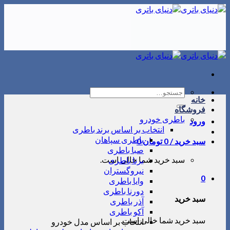
Skip
to
content
جستجو
خانه
برای:
فروشگاه
باطری خودرو
ورود
انتخاب بر اساس برند باطری
باطری سپاهان
سبد خرید /
0
تومان
0
صبا باطری
سبد خرید شما خالی است.
برنا باطری
نیروگستران
0
وایا باطری
دورنا باطری
سبد خرید
آذر باطری
آکو باطری
سبد خرید شما خالی است.
انتخاب بر اساس مدل خودرو