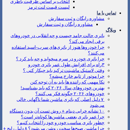
انتخاب بر اساس ظرفیت باطری
لیست قیمت لنت ترمز
تماس با ما
مشاوره رایگان و ثبت سفارش
مشاوره رایگان و ثبت سفارش
وبلاگ
باتری حالت جامد چیست و چه انقلابی در خودروهای
برقی ایجاد می‌کند؟
چرا خودروها هنوز از باتری‌های سرب-اسید استفاده
می‌کنند؟
چرا باتری خودرو در سرم میخوابد و چه باید کرد ؟
۳راه برای افزایش طول عمر باتری خودرو
وقتی لاستیک ماشینت ترکید باید چیکار کنی ؟
چرا موتور از تایم خارج میشه؟
نکا مهمی که راننده ها باید به آن توجه کنن
بهترین خودروهای سال ۲۰۲۶ که باید بشناسید!
خودروهای ۲۰۲۶ چگونه فکر می‌کنند؟
۷ دلیل اصلی که باتری ماشین شما ناگهانی خالی
می‌شود
۱۰ نشانه خرابی دینام + روش تست آن بدون دستگاه
چرا عمر باتری بعضی ماشین‌ها کوتاه‌تر است؟
چطور باتری مناسب خودرو خود را انتخاب کنیم؟
چرا ماشین صبح‌ها سخت روشن می‌شود؟ ۸ دلیل رایج +