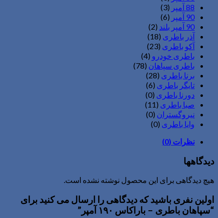
88 آمپر
(3)
90 آمپر
(6)
90 آمپر بلند
(2)
آذر باطری
(18)
آکو باطری
(23)
باطری خودرو
(4)
باطری سپاهان
(78)
برنا باطری
(28)
تایگر باطری
(6)
دورنا باطری
(0)
صبا باطری
(11)
نیروگستران
(0)
وایا باطری
(0)
نظرات (0)
دیدگاهها
هیچ دیدگاهی برای این محصول نوشته نشده است.
اولین نفری باشید که دیدگاهی را ارسال می کنید برای
“سپاهان باطری – باراکاس ۱۹۰ آمپر”