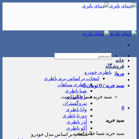
Skip
to
content
جستجو
خانه
برای:
فروشگاه
باطری خودرو
ورود
انتخاب بر اساس برند باطری
باطری سپاهان
سبد خرید /
0
تومان
0
صبا باطری
سبد خرید شما خالی است.
برنا باطری
نیروگستران
0
وایا باطری
دورنا باطری
سبد خرید
آذر باطری
آکو باطری
سبد خرید شما خالی است.
انتخاب بر اساس مدل خودرو