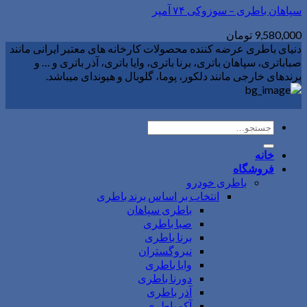
سپاهان باطری – سوزوکی ۷۴ آمپر
9,580,000
تومان
دنیای باطری عرضه کننده محصولات کارخانه های معتبر ایرانی مانند
صباباتری، سپاهان باتری، برنا باتری، وایا باتری، آذر باتری و … و
برندهای خارجی مانند دلکور، پوما، گلوبال و هیوندای میباشد.
جستجو
برای:
خانه
فروشگاه
باطری خودرو
انتخاب بر اساس برند باطری
باطری سپاهان
صبا باطری
برنا باطری
نیروگستران
وایا باطری
دورنا باطری
آذر باطری
آکو باطری