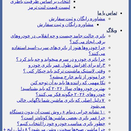
انتخاب بر اساس ظرفیت باطری
لیست قیمت لنت ترمز
تماس با ما
مشاوره رایگان و ثبت سفارش
مشاوره رایگان و ثبت سفارش
وبلاگ
باتری حالت جامد چیست و چه انقلابی در خودروهای
برقی ایجاد می‌کند؟
چرا خودروها هنوز از باتری‌های سرب-اسید استفاده
می‌کنند؟
چرا باتری خودرو در سرم میخوابد و چه باید کرد ؟
۳راه برای افزایش طول عمر باتری خودرو
وقتی لاستیک ماشینت ترکید باید چیکار کنی ؟
چرا موتور از تایم خارج میشه؟
نکا مهمی که راننده ها باید به آن توجه کنن
بهترین خودروهای سال ۲۰۲۶ که باید بشناسید!
خودروهای ۲۰۲۶ چگونه فکر می‌کنند؟
۷ دلیل اصلی که باتری ماشین شما ناگهانی خالی
می‌شود
۱۰ نشانه خرابی دینام + روش تست آن بدون دستگاه
چرا عمر باتری بعضی ماشین‌ها کوتاه‌تر است؟
چطور باتری مناسب خودرو خود را انتخاب کنیم؟
چرا ماشین صبح‌ها سخت روشن می‌شود؟ ۸ دلیل رایج +