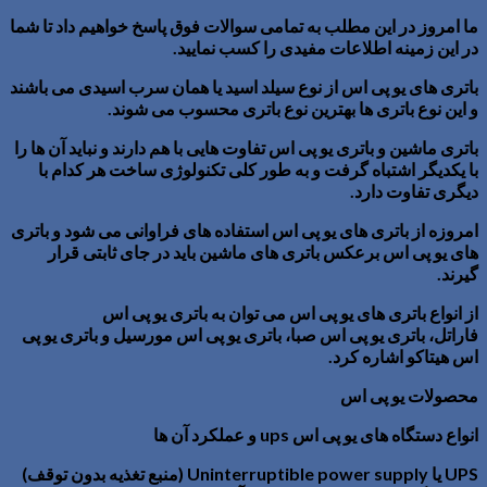
ما امروز در این مطلب به تمامی سوالات فوق پاسخ خواهیم داد تا شما
در این زمینه اطلاعات مفیدی را کسب نمایید.
باتری های یو پی اس از نوع
سیلد اسید
یا همان
سرب اسیدی
می باشند
و این نوع باتری ها بهترین نوع باتری محسوب می شوند.
باتری ماشین
و
باتری یو پی اس
تفاوت هایی با هم دارند و نباید آن ها را
با یکدیگر اشتباه گرفت و به طور کلی تکنولوژی ساخت هر کدام با
دیگری تفاوت دارد.
امروزه از باتری های یو پی اس استفاده های فراوانی می شود و باتری
های یو پی اس برعکس باتری های ماشین باید در جای
ثابتی
قرار
گیرند.
از انواع باتری های یو پی اس می توان به
باتری یو پی اس
فاراتل،
باتری یو پی اس صبا،
باتری یو پی اس مورسیل
و
باتری یو پی
اس هیتاکو
اشاره کرد.
محصولات یو پی اس
انواع دستگاه های یو پی اس
ups
و عملکرد آن ها
UPS
یا
Uninterruptible power supply
(منبع تغذیه بدون توقف)