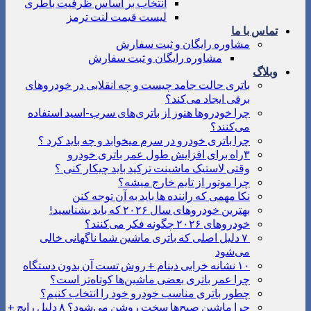
انتخاب بر اساس ظرفیت باطری
لیست قیمت لنت ترمز
تماس با ما
مشاوره رایگان و ثبت سفارش
مشاوره رایگان و ثبت سفارش
وبلاگ
باتری حالت جامد چیست و چه انقلابی در خودروهای
برقی ایجاد می‌کند؟
چرا خودروها هنوز از باتری‌های سرب-اسید استفاده
می‌کنند؟
چرا باتری خودرو در سرم میخوابد و چه باید کرد ؟
۳راه برای افزایش طول عمر باتری خودرو
وقتی لاستیک ماشینت ترکید باید چیکار کنی ؟
چرا موتور از تایم خارج میشه؟
نکا مهمی که راننده ها باید به آن توجه کنن
بهترین خودروهای سال ۲۰۲۶ که باید بشناسید!
خودروهای ۲۰۲۶ چگونه فکر می‌کنند؟
۷ دلیل اصلی که باتری ماشین شما ناگهانی خالی
می‌شود
۱۰ نشانه خرابی دینام + روش تست آن بدون دستگاه
چرا عمر باتری بعضی ماشین‌ها کوتاه‌تر است؟
چطور باتری مناسب خودرو خود را انتخاب کنیم؟
چرا ماشین صبح‌ها سخت روشن می‌شود؟ ۸ دلیل رایج +