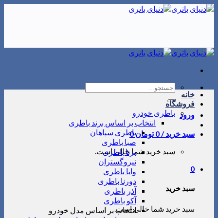
Skip
to
content
جستجو
خانه
برای:
فروشگاه
باطری خودرو
ورود
انتخاب بر اساس برند باطری
باطری سپاهان
سبد خرید /
0
تومان
0
صبا باطری
سبد خرید شما خالی است.
برنا باطری
نیروگستران
0
وایا باطری
دورنا باطری
سبد خرید
آذر باطری
آکو باطری
سبد خرید شما خالی است.
انتخاب بر اساس مدل خودرو