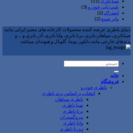
صبا باتری
(11)
عیب یابی خودرو
(3)
لیفتراک
(2)
وایر شمع
(2)
دنیای باطری عرضه کننده محصولات کارخانه های معتبر ایرانی مانند
صباباتری، سپاهان باتری، برنا باتری، وایا باتری، آذر باتری و … و
برندهای خارجی مانند دلکور، پوما، گلوبال و هیوندای میباشد.
جستجو
برای:
خانه
فروشگاه
باطری خودرو
انتخاب بر اساس برند باطری
باطری سپاهان
صبا باطری
برنا باطری
نیروگستران
وایا باطری
دورنا باطری