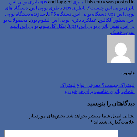
This entry was posted in
باتری ups
and tagged
باتری یو پی اس
,
باتری یو پی اس چیست؟
,
باطری ups
,
باطری یو پی اس
,
دستگاه های
یو پی اس ups
,
دستگاه یو پی اس
,
دستگاه UPS
,
سازنده دستگاه یو پی
اس
,
سیلور آلکالین
,
عملکرد باتری یو پی اس
,
لیتیوم یون
,
محصولات یو
پی اس
,
نقش باتری یو پی اس (ups)
,
نیکل کادمیوم
,
یو پی اس اسید
سرب خشک
.
هایو وب
لیفتراک چیست؟ معرفی انواع لیفتراک
انتخاب باتری مناسب برای هر خودرو
دیدگاهتان را بنویسید
نشانی ایمیل شما منتشر نخواهد شد.
بخش‌های موردنیاز
علامت‌گذاری شده‌اند
*