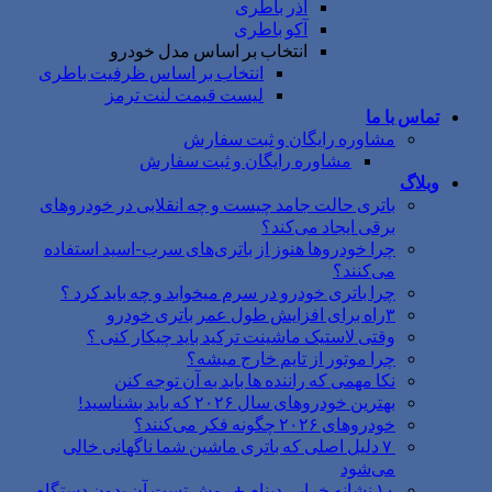
آذر باطری
آکو باطری
انتخاب بر اساس مدل خودرو
انتخاب بر اساس ظرفیت باطری
لیست قیمت لنت ترمز
تماس با ما
مشاوره رایگان و ثبت سفارش
مشاوره رایگان و ثبت سفارش
وبلاگ
باتری حالت جامد چیست و چه انقلابی در خودروهای
برقی ایجاد می‌کند؟
چرا خودروها هنوز از باتری‌های سرب-اسید استفاده
می‌کنند؟
چرا باتری خودرو در سرم میخوابد و چه باید کرد ؟
۳راه برای افزایش طول عمر باتری خودرو
وقتی لاستیک ماشینت ترکید باید چیکار کنی ؟
چرا موتور از تایم خارج میشه؟
نکا مهمی که راننده ها باید به آن توجه کنن
بهترین خودروهای سال ۲۰۲۶ که باید بشناسید!
خودروهای ۲۰۲۶ چگونه فکر می‌کنند؟
۷ دلیل اصلی که باتری ماشین شما ناگهانی خالی
می‌شود
۱۰ نشانه خرابی دینام + روش تست آن بدون دستگاه