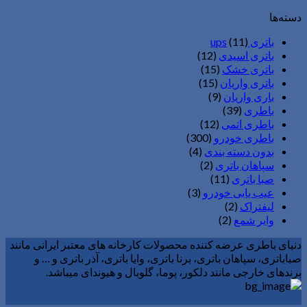
دسته‌ها
باتری ups
(11)
باتری اسیدی
(12)
باتری خشک
(15)
باتری واریان
(15)
باری واریان
(9)
باطری
(39)
باطری اتمی
(12)
باطری خودرو
(300)
بدون دسته بندی
(4)
سپاهان باتری
(2)
صبا باتری
(11)
عیب یابی خودرو
(3)
لیفتراک
(2)
وایر شمع
(2)
دنیای باطری عرضه کننده محصولات کارخانه های معتبر ایرانی مانند
صباباتری، سپاهان باتری، برنا باتری، وایا باتری، آذر باتری و … و
برندهای خارجی مانند دلکور، پوما، گلوبال و هیوندای میباشد.