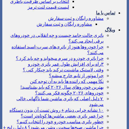
انتخاب بر اساس ظرفیت باطری
لیست قیمت لنت ترمز
تماس با ما
مشاوره رایگان و ثبت سفارش
مشاوره رایگان و ثبت سفارش
وبلاگ
باتری حالت جامد چیست و چه انقلابی در خودروهای
برقی ایجاد می‌کند؟
چرا خودروها هنوز از باتری‌های سرب-اسید استفاده
می‌کنند؟
چرا باتری خودرو در سرم میخوابد و چه باید کرد ؟
۳راه برای افزایش طول عمر باتری خودرو
وقتی لاستیک ماشینت ترکید باید چیکار کنی ؟
چرا موتور از تایم خارج میشه؟
نکا مهمی که راننده ها باید به آن توجه کنن
بهترین خودروهای سال ۲۰۲۶ که باید بشناسید!
خودروهای ۲۰۲۶ چگونه فکر می‌کنند؟
۷ دلیل اصلی که باتری ماشین شما ناگهانی خالی
می‌شود
۱۰ نشانه خرابی دینام + روش تست آن بدون دستگاه
چرا عمر باتری بعضی ماشین‌ها کوتاه‌تر است؟
چطور باتری مناسب خودرو خود را انتخاب کنیم؟
چرا ماشین صبح‌ها سخت روشن می‌شود؟ ۸ دلیل رایج +