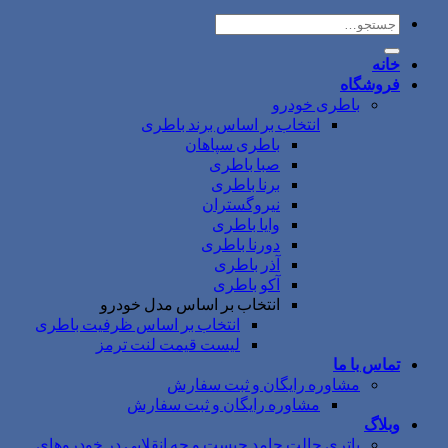
جستجو
برای:
خانه
فروشگاه
باطری خودرو
انتخاب بر اساس برند باطری
باطری سپاهان
صبا باطری
برنا باطری
نیروگستران
وایا باطری
دورنا باطری
آذر باطری
آکو باطری
انتخاب بر اساس مدل خودرو
انتخاب بر اساس ظرفیت باطری
لیست قیمت لنت ترمز
تماس با ما
مشاوره رایگان و ثبت سفارش
مشاوره رایگان و ثبت سفارش
وبلاگ
باتری حالت جامد چیست و چه انقلابی در خودروهای