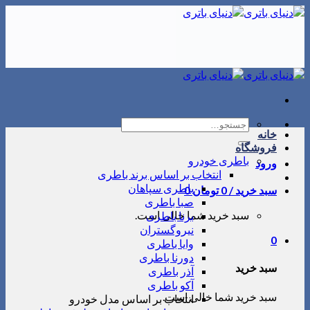
Skip
to
content
جستجو
خانه
برای:
فروشگاه
باطری خودرو
ورود
انتخاب بر اساس برند باطری
باطری سپاهان
سبد خرید /
0
تومان
0
صبا باطری
سبد خرید شما خالی است.
برنا باطری
نیروگستران
0
وایا باطری
دورنا باطری
سبد خرید
آذر باطری
آکو باطری
سبد خرید شما خالی است.
انتخاب بر اساس مدل خودرو