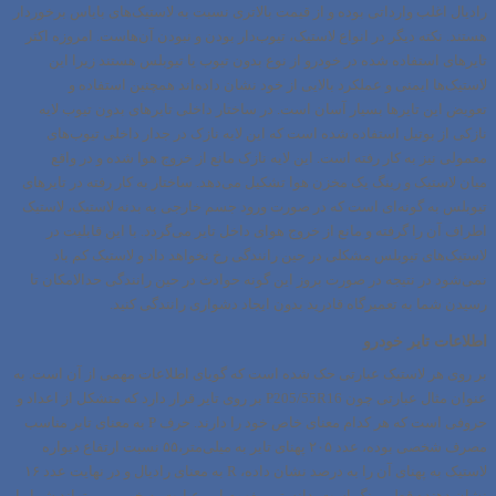
رادیال اغلب وارداتی بوده و از قیمت بالاتری نسبت به لاستیک‌های بایاس برخوردار
هستند. نکته دیگر در انواع لاستیک، تیوب‌دار بودن و نبودن آن‌هاست. امروزه اکثر
تایرهای استفاده شده در خودرو از نوع بدون تیوب یا تیوبلس هستند زیرا این
لاستیک‌ها ایمنی و عملکرد بالایی از خود نشان داده‌اند همچنین استفاده و
تعویض این تایرها بسیار آسان است. در ساختار داخلی تایرهای بدون تیوب لایه
نازکی از بوتیل استفاده شده است که این لایه نازک در جدار داخلی تیوب‌های
معمولی نیز به کار رفته است. این لایه نازک مانع از خروج هوا شده و در واقع
میان لاستیک و رینگ یک مخزن هوا تشکیل می‌دهد. ساختار به کار رفته در تایرهای
تیوبلس به گونه‌ای است که در صورت ورود جسم خارجی به بدنه لاستیک، لاستیک
اطراف آن را گرفته و مانع از خروج هوای داخل تایر می‌گردد. با این قابلیت در
لاستیک‌های تیوبلس مشکلی در حین رانندگی رخ نخواهد داد و لاستیک کم باد
نمی‌شود در نتیجه در صورت بروز این گونه حوادث در حین رانندگی حدالامکان تا
رسیدن شما به تعمیرگاه قادرید بدون ایجاد دشواری رانندگی کنید.
اطلاعات تایر خودرو
بر روی هر لاستیک عبارتی حک شده است که گویای اطلاعات مهمی از آن است. به
عنوان مثال عبارتی چون P205/55R16 بر روی تایر قرار دارد که متشکل از اعداد و
حروفی است که هر کدام معنای خاص خود را دارند. حرف P به معنای تایر مناسب
مصرف شخصی بوده، عدد ۲۰۵ پهنای تایر به میلی‌متر،۵۵ نسبت ارتفاع دیواره
لاستیک به پهنای آن را به درصد نشان داده، R به معنای رادیال و در نهایت عدد ۱۶
نشان دهنده قطر رینگ است. دانستن مفهوم این عبارت به خوبی می‌تواند شما را