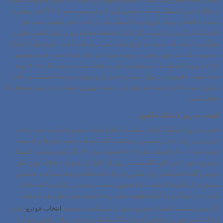
در هنگام خرید لاستیک مناسب خودرو یاری کرده و سبب شود تا با آگاهی بیشتری
دست به انتخاب بزنید.
تاریخ تولید لاستیک
یکی از نکات حائز اهمیت است. هر
لاستیک ۵ سال پس از تولید دیگر قابل استفاده نخواهد بود و برای کاهش خطر و
جلوگیری از تصادفات توجه به تاریخ تولید یکی از واجبات است. تاریخ تولید لاستیک
به صورت یک عدد چهار رقمی بر روی دیواره تایر حک شده است. عددی همچون
۲۲۱۸ بر روی لاستیک به این معناست تایر در هفته بیست و دوم سال ۲۰۱۸ تولید
شده است. علاوه‌بر این موارد میزان تحمل بار و میزان سرعت لاستیک نیز نکات
دیگری است که لازم است مد نظر قرار دهید تا بهترین عملکرد را در سرعت‌های بالا
شاهد باشید.
قیمت به روز لاستیک ماشین
قیمت به روز لاستیک، امکان مقایسه انواع لاستیک خودرو و قابلیت خرید راحت
اینترنتی در یدک لند در دسترس شماست. کلیه تایرها در همه سایزها برای شما
لیست شده‌اند، از لاستیک سایز ۱۳ تا لاستیک سایز ۲۲. اگر سایز مناسب لاستیک
خودروی خود را می‌دانید کافیست بر روی آن کلیک کرده و وارد شاخه مورد نظر
شوید و کلیه لاستیک‌ها در آن سایز را در یک جا مشاهده و مقایسه کنید. همچنین
می‌توانید از فیلترها استفاده کنید (ستون سمت راست در رایانه و دکمه «فیلتر
کردن» در موبایل) و با کمک فیلترها خیلی زود لاستیک مورد نظر خود را بیابید.
اگر سایز مناسب لاستیک خودروی خود را نمی‌دانید به صفحه
انتخاب خودرو
رفته و
ابتدا ماشین خود را مشخص کنید تا ما لاستیک‌های مناسب برای ماشین شما را