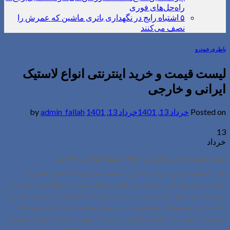
راه‌حل‌های فوری
۵ اشتباه رایج در نگهداری باتری ماشین که عمرش را
نصف می‌کنند
باطری خودرو
لیست قیمت و خرید اینترنتی انواع لاستیک
ایرانی و خارجی
Posted on
خرداد 13, 1401
خرداد 13, 1401
by
admin_fallah
13
خرداد
لیست قیمت و خرید اینترنتی انواع لاستیک ایرانی و خارجی
تایر
یا
لاستیک
خودرو، دارای ساختاری منعطف که از مواد لاستیکی سنتزی یا
طبیعی، سیم و نخ، کربن سیاه و دیگر افزودنی‌های شیمیایی تشکیل شده است. تایر
خودرو به عنوان تنها عضو در تماس با مسیر است که انتقال قدرت و وزن خودرو به
جاده، کنترل و چسبندگی و همچنین جذب و مهار ضربات ناشی از ناهمواری‌های
مسیر را بر عهده دارد. لاستیک خودرو بی تردید از مهمترین اجزای خودرو محسوب
می‌شود که دارای دامنه گسترده و متنوعی از وظایف و انتظارات عملکردی است.