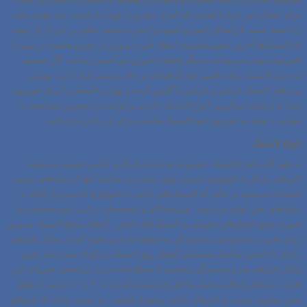
برای انتخاب این جزء با اهمیت که کنترل خودرو را عهده‌دار است، باید نهایت دقت
را داشته باشید تا رانندگی ایمن و آسوده را تجربه نمایید. علاوه بر این، از آن جهت
که لاستیک‌ها آخرین عضو مجموعه انتقال قدرت و وزن در خودرو هستند در صورت
نامرغوب بودن می‌توانند به دیگر قطعات خودرو نیز آسیب رسانند. اگر تصمیم
به
خرید لاستیک
برای ماشین خود گرفته‌اید در جای درستی قرار دارید. بهترین
برندهای لاستیک ایرانی و خارجی را گلچین کرده و بهترین لاستیک را برای خودروی
شما به ارمغان می‌آوریم. انواع لاستیک خارجی و ایرانی در دسترس شماست تا
بتوانید با توجه به خودروی خود لاستیک مناسب برای آن را خریداری کنید.
انواع لاستیک
به طور کلی انواع
لاستیک خودرو
به دو دسته رادیال و بایاس تقسیم می‌شوند.
تایرهای رادیال با تکنولوژی جدیدتر تولید شده و در ساخت آنها از رشته‌های سیمی
استفاده می‌شود در حالی که لاستیک‌های بایاس با تکنولوژی قدیمی و از الیاف و
رشته‌های نخی تولید می‌شوند . فروشندگان و متخصصان در این زمینه معتقدند در
صورت وجود فشارهای عمودی به لاستیک‌های بایاس ، آج‌های سطح لاستیک به مرور
زمان تخریب شده و سبب چسبندگی به سطح جاده می‌شوند اما در مقابل تایرهای
رادیال با داشتن ساختار مستحکم، آج‌های روی لاستیک در کوتاه مدت دچار تغییر
شکل نخواهند شد و چسبندگی مناسبی با سطح جاده دارند. براساس تجربیات این
افراد، تایرهای رادیال به دلیل ساختار قدرتمندی که دارند ۴۰ تا ۶۰ درصد، از طول
عمر بیشتری نسبت به تایرهای بایاس برخودار هستند. بد نیست بدانید که تایرهای