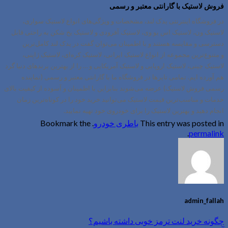
فروش لاستیک با گارانتی معتبر و رسمی
در فروشگاه اینترنتی یدک لند، مشخصات و ویژگی‌های انواع‌ لاستیک سواری،
لاستیک ون، لاستیک اس یو وی، لاستیک آفرودی و لاستیک یخ شکن به راحتی قابل
دسترسی و مقایسه هستند و با اطمینان می‌توان گفت در یدک لند کامل‌ترین
و متنوع‌ترین مجموعه از انواع لاستیک ایرانی، لاستیک کره‌ای، لاستیک ژاپنی،
لاستیک چینی، لاستیک اروپایی و لاستیک آمریکایی و … را از بهترین برندهای دنیا گرد
هم آورده ایم. تمامی تایرها در فروشگاه ما با
گارانتی
معتبر و رسمی (نماینده
رسمی
فروش لاستیک
) عرضه می‌شوند بنابراین با اطمینان و آسوده از کیفیت بالای
خدمات و مناسب‌ترین
قیمت لاستیک
می‌توانید خرید خود را در کوتاه‌ترین زمان
انجام دهید و بهترین لاستیک را برای خودروی خود تهیه نمایید.
This entry was posted in
باطری خودرو
. Bookmark the
.
permalink
admin_fallah
چگونه خرید لنت ترمز خوبی داشته باشیم؟