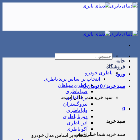
Skip
to
content
جستجو
خانه
برای:
فروشگاه
باطری خودرو
ورود
انتخاب بر اساس برند باطری
باطری سپاهان
سبد خرید /
0
تومان
0
صبا باطری
سبد خرید شما خالی است.
برنا باطری
نیروگستران
0
وایا باطری
دورنا باطری
سبد خرید
آذر باطری
آکو باطری
سبد خرید شما خالی است.
انتخاب بر اساس مدل خودرو