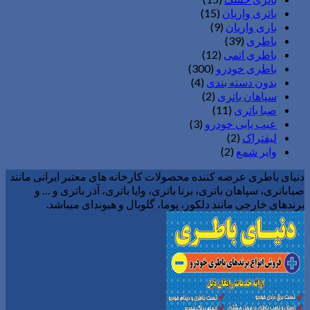
باتری واریان
(15)
باری واریان
(9)
باطری
(39)
باطری اتمی
(12)
باطری خودرو
(300)
بدون دسته بندی
(4)
سپاهان باتری
(2)
صبا باتری
(11)
عیب یابی خودرو
(3)
لیفتراک
(2)
وایر شمع
(2)
دنیای باطری عرضه کننده محصولات کارخانه های معتبر ایرانی مانند
صباباتری، سپاهان باتری، برنا باتری، وایا باتری، آذر باتری و … و
برندهای خارجی مانند دلکور، پوما، گلوبال و هیوندای میباشد.