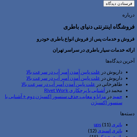
درباره
فروشگاه اینترنتی دنیای باطری
فروش و خدمات پس از فروش انواع باطری خودرو
ارائه خدمات سیار باطری در سراسر تهران
آخرین دیدگاه‌ها
داریوش
در
علت پایین آمدن آمپر آب در سرعت بالا
داریوش
در
علت پایین آمدن آمپر آب در سرعت بالا
طاهرخانی
در
علت پایین آمدن آمپر آب در سرعت بالا
محمد
در
آشنایی با پرچکاری Rivet Work
حمید
در
مزایا و معایب حذف سنسور اکسیژن دوم + آشنایی با
سنسور اکسیژن
دسته‌ها
باتری ups
(11)
باتری اسیدی
(12)
باتری خشک
(15)