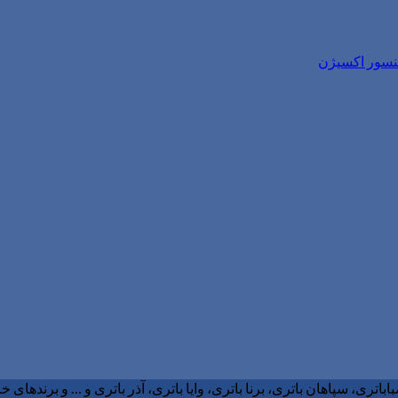
سنسور اکسیژن
ری، سپاهان باتری، برنا باتری، وایا باتری، آذر باتری و … و برندهای خا