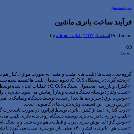
بدون دسته بندی
فرآیند ساخت باتری ماشین
Posted on
اسفند 3, 1401
by
admin_fallah
03
اسفند
گروه بندی پلیت ها : پلیت های مثبت و منفی به صورت موازی کنار هم د
✅ریخته گری : دردستگاه C. O. S، نحوه چیدمان پلیت ها تنظیم شده سپس سرپرچم پلیت ها به وسیله سرب مذاب به هم متصل می شود.
✅کنترل و بازرسی محصول ایستگاه C. O. S : عملیات انجام شده توسط دو ایستگاه قبلی در این بخش کنترل می شود.
✅تست ولتاژ : بوسیله دستگاه تست ولتاژ آزمایش می شود. چنانچه دارای
✅جوش یا برق : سرپرچم ها بعد از تست، توسط دستگاه ولماتیک با آمپر
✅تزریق رزین : این قسمت ویژه باتری های کامیونی است.
✅درب گذاری : بعد از کنترل باتری توسط اپراتور، درصورت تایید درب
✅پلمپ حرارتی : درب باتری بوسیله دستگاه روی بدنه باتری پلمپ می ش
✅جوش گاز : لبه پوش سربی درب و قطب باهم ذوب شده و به شکل استو
✅تست هوا : باتری با فشار ۱۴۰ میلی بار، دو سری تست می گردد تا نشتی نداشته باشد. چنانچه نشتی در باتری وجود داشته باشد از خط تولید خارج می شود.
✅شماره زنی حرارتی : برای ردیابی محصول تولیدی روی تمام باتری 