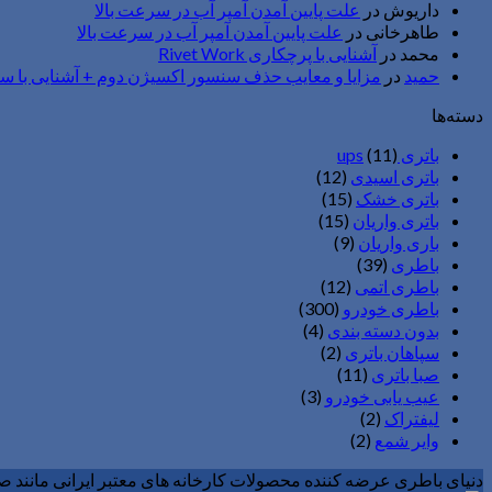
داریوش
در
علت پایین آمدن آمپر آب در سرعت بالا
طاهرخانی
در
علت پایین آمدن آمپر آب در سرعت بالا
محمد
در
آشنایی با پرچکاری Rivet Work
حمید
در
مزایا و معایب حذف سنسور اکسیژن دوم + آشنایی با 
دسته‌ها
باتری ups
(11)
باتری اسیدی
(12)
باتری خشک
(15)
باتری واریان
(15)
باری واریان
(9)
باطری
(39)
باطری اتمی
(12)
باطری خودرو
(300)
بدون دسته بندی
(4)
سپاهان باتری
(2)
صبا باتری
(11)
عیب یابی خودرو
(3)
لیفتراک
(2)
وایر شمع
(2)
دنیای باطری عرضه کننده محصولات کارخانه های معتبر ایرانی مانند صبابات