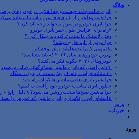
وبلاگ
باتری حالت جامد چیست و چه انقلابی در خودروهای برقی ا
چرا خودروها هنوز از باتری‌های سرب-اسید استفاده می‌کنن
چرا باتری خودرو در سرم میخوابد و چه باید کرد ؟
۳راه برای افزایش طول عمر باتری خودرو
وقتی لاستیک ماشینت ترکید باید چیکار کنی ؟
چرا موتور از تایم خارج میشه؟
نکا مهمی که راننده ها باید به آن توجه کنن
بهترین خودروهای سال ۲۰۲۶ که باید بشناسید!
خودروهای ۲۰۲۶ چگونه فکر می‌کنند؟
۷ دلیل اصلی که باتری ماشین شما ناگهانی خالی می‌شود
۱۰ نشانه خرابی دینام + روش تست آن بدون دستگاه
چرا عمر باتری بعضی ماشین‌ها کوتاه‌تر است؟
چطور باتری مناسب خودرو خود را انتخاب کنیم؟
چرا ماشین صبح‌ها سخت روشن می‌شود؟ ۸ دلیل رایج + راه‌حل‌های فوری
۵ اشتباه رایج در نگهداری باتری ماشین که عمرش را نصف می‌کنند
ورود
خبرنامه
ورود