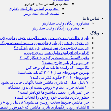
انتخاب بر اساس مدل خودرو
انتخاب بر اساس ظرفیت باطری
لیست قیمت لنت ترمز
تماس با ما
مشاوره رایگان و ثبت سفارش
مشاوره رایگان و ثبت سفارش
وبلاگ
باتری حالت جامد چیست و چه انقلابی در خودروهای برقی ا
چرا خودروها هنوز از باتری‌های سرب-اسید استفاده می‌کنن
چرا باتری خودرو در سرم میخوابد و چه باید کرد ؟
۳راه برای افزایش طول عمر باتری خودرو
وقتی لاستیک ماشینت ترکید باید چیکار کنی ؟
چرا موتور از تایم خارج میشه؟
نکا مهمی که راننده ها باید به آن توجه کنن
بهترین خودروهای سال ۲۰۲۶ که باید بشناسید!
خودروهای ۲۰۲۶ چگونه فکر می‌کنند؟
۷ دلیل اصلی که باتری ماشین شما ناگهانی خالی می‌شود
۱۰ نشانه خرابی دینام + روش تست آن بدون دستگاه
چرا عمر باتری بعضی ماشین‌ها کوتاه‌تر است؟
چطور باتری مناسب خودرو خود را انتخاب کنیم؟
چرا ماشین صبح‌ها سخت روشن می‌شود؟ ۸ دلیل رایج + راه‌حل‌های فوری
۵ اشتباه رایج در نگهداری باتری ماشین که عمرش را نصف می‌کنند